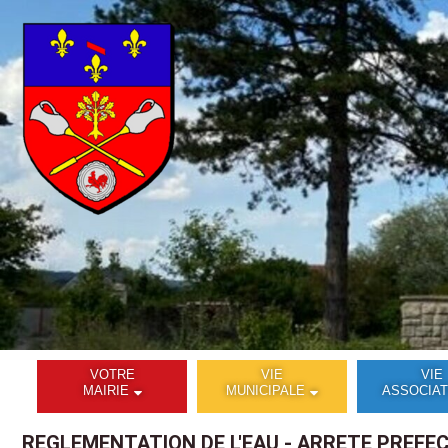
VOTRE
VIE
VIE
MAIRIE
MUNICIPALE
ASSOCIAT
REGLEMENTATION DE L'EAU - ARRETE PREFEC