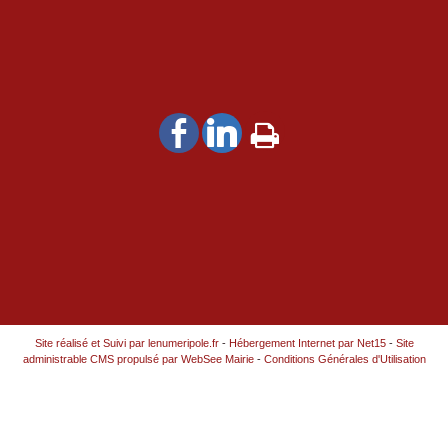
Site réalisé et Suivi par lenumeripole.fr
-
Hébergement Internet par Net15
-
Site
administrable CMS propulsé par WebSee Mairie
-
Conditions Générales d'Utilisation