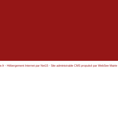
e.fr
-
Hébergement Internet par Net15
-
Site administrable CMS propulsé par WebSee Mairie