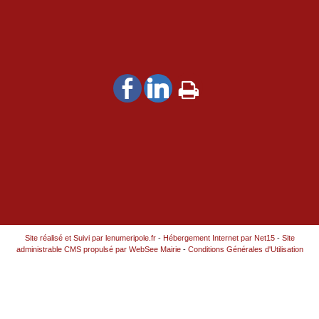
Site réalisé et Suivi par lenumeripole.fr
-
Hébergement Internet par Net15
-
Site
administrable CMS propulsé par WebSee Mairie
-
Conditions Générales d'Utilisation