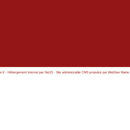
e.fr
-
Hébergement Internet par Net15
-
Site administrable CMS propulsé par WebSee Mairie